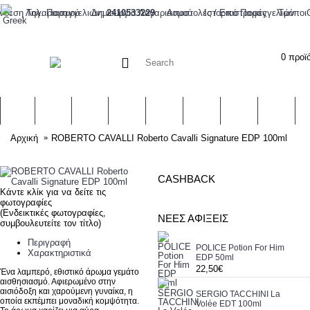
Δημιουργία Λογαριασμού
Ιστορικό Παραγγελιών
νδεση Λογαριασμού
Τηλ. Παραγγελιών:
2410533229
Αποστολές / Επιστροφές
Τρόποι
0 προϊό
ΑΡΏΜΑΤΑ
ΣΕΤ ΔΏΡΩΝ
ΓΥΝΑΙΚΕΙΑ ΠΕΡΙΠΟΙΗΣΗ
ΑΝΤΡΙΚΗ ΠΕΡΙΠΟΙΗΣΗ
ΜΑΚΙΓΙΆΖ
BRANDS
BEAUTY 
Ε
Αρχική
ROBERTO CAVALLI Roberto Cavalli Signature EDP 100ml
CASHBACK
Κάντε κλίκ για να δείτε τις
φωτογραφίες
(Ενδεικτικές φωτογραφίες,
ΝΈΕΣ ΑΦΊΞΕΙΣ
συμβουλευτείτε τον τίτλο)
Περιγραφή
POLICE Potion For Him
Χαρακτηριστικά
EDP 50ml
22,50€
Ένα λαμπερό, εθιστικό άρωμα γεμάτο
αισθησιασμό. Αφιερωμένο στην
αισιόδοξη και χαρούμενη γυναίκα, η
SERGIO TACCHINI La
οποία εκπέμπει μοναδική κομψότητα.
Volée EDT 100ml