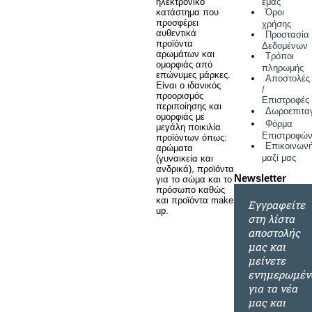
εμάς
ηλεκτρονικό
Όροι
κατάστημα που
προσφέρει
χρήσης
αυθεντικά
Προστασία
προϊόντα
Δεδομένων
αρωμάτων και
Τρόποι
ομορφιάς από
πληρωμής
επώνυμες μάρκες.
Αποστολές
Είναι ο ιδανικός
/
προορισμός
Επιστροφές
περιποίησης και
Δωροεπιτα
ομορφιάς με
Φόρμα
μεγάλη ποικιλία
Επιστροφώ
προϊόντων όπως:
Επικοινων
αρώματα
μαζί μας
(γυναικεία και
ανδρικά), προϊόντα
Newsletter
για το σώμα και το
πρόσωπο καθώς
και προϊόντα make
Εγγραφείτε
up.
στη λίστα
αποστολής
μας και
μείνετε
ενημερωμέν
για τα νέα
μας και