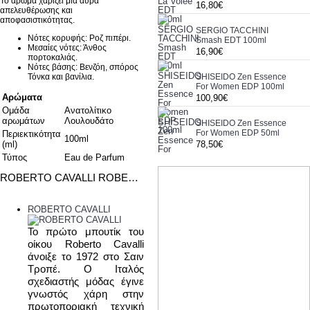
Το άρωμα χαρίζει μια αύρα
16,80€
απελευθέρωσης και
αποφασιστικότητας.
SERGIO TACCHINI
Νότες κορυφής: Ροζ πιπέρι.
Smash EDT 100ml
Μεσαίες νότες: Άνθος
16,90€
πορτοκαλιάς.
Νότες βάσης: Βενζόη, σπόρος
Τόνκα και βανίλια.
SHISEIDO Zen Essence
For Women EDP 100ml
Αρώματα
100,90€
Ομάδα
Ανατολίτικο
αρωμάτων
Λουλουδάτο
SHISEIDO Zen Essence
For Women EDP 50ml
Περιεκτικότητα
100ml
(ml)
78,50€
Τύπος
Eau de Parfum
ROBERTO CAVALLI ROBERTO CAVALLI SIGNATURE EDP 100ML
ROBERTO CAVALLI
To
πρώτο μπουτίκ του
οίκου
Roberto
Cavalli
άνοιξε το 1972 στο Σαιν
Τροπέ. Ο Ιταλός
σχεδιαστής μόδας έγινε
γνωστός χάρη στην
πρωτοποριακή τεχνική