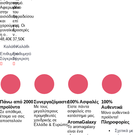
αισθησιασμό.
την
Αφιερωμένο
ιδέα
στην
του
αισιόδοξη
παραδείσου
και
επί
χαρούμενη
γης. Οι
γυναίκα,
δροσερές
η ο..
ν..
48,40€
37,50€
Καλάθι
Καλάθι
Επιθυμητό
Επιθυμητό
Σύγκριση
Σύγκριση
Πάνω από 2000
Συνεργαζόμαστε
100% Ασφαλές
100%
προϊόντα
Με τους
Είστε πάντα
Α
υθεντικά
μεγαλύτερους
ασφαλείς στο
Σε απόθεμα,
Μόνο αυθεντικά
προμηθευτές
κατάστημα μας.
έτοιμα να σας
προϊόντα!
χονδρικής σε
αποσταλούν
AromaGalaxy
Πληροφορίες
Ελλάδα & Ευρώπη
Το aromagalaxy
Σχετικά με
είναι ένα