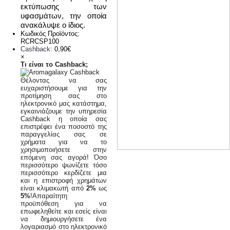
εκτύπωσης των
υφασμάτων, την οποία
ανακάλυψε ο ίδιος.
Κωδικός Προϊόντος:
RCRCSP100
Cashback:
0,90€
×
Τι είναι το Cashback;
Θέλοντας να σας
ευχαριστήσουμε για την
προτίμηση σας στο
ηλεκτρονικό μας κατάστημα,
εγκαινιάζουμε την υπηρεσία
Cashback η οποία σας
επιστρέφει ένα ποσοστό της
παραγγελίας σας σε
χρήματα για να το
χρησιμοποιήσετε στην
επόμενη σας αγορά! Όσο
περισσότερο ψωνίζετε τόσο
περισσότερο κερδίζετε μια
και η επιστροφή χρημάτων
είναι κλιμακωτή από
2%
ως
5%
!Απαραίτητη
προϋπόθεση για να
επωφεληθείτε και εσείς είναι
να δημιουργήσετε ένα
λογαριασμό στο ηλεκτρονικό