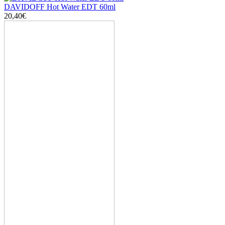
DAVIDOFF Hot Water EDT 60ml
20,40€