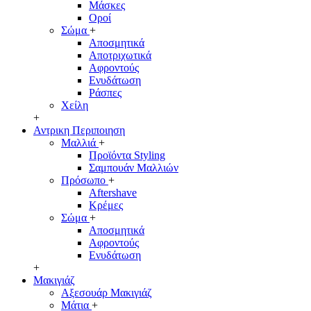
Μάσκες
Οροί
Σώμα
+
Αποσμητικά
Αποτριχωτικά
Αφροντούς
Ενυδάτωση
Ράσπες
Χείλη
+
Αντρικη Περιποιηση
Μαλλιά
+
Προϊόντα Styling
Σαμπουάν Μαλλιών
Πρόσωπο
+
Aftershave
Κρέμες
Σώμα
+
Αποσμητικά
Αφροντούς
Ενυδάτωση
+
Μακιγιάζ
Αξεσουάρ Μακιγιάζ
Μάτια
+