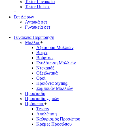
Tester Γυναικεία
Tester Unisex
+
Σετ Δώρων
Αντρικά σετ
Γυναικεία σετ
+
Γυναικεια Περιποιηση
Μαλλιά
+
Αξεσουάρ Μαλλιών
Βαφές
Βούρτσες
Ενυδάτωση Μαλλιών
Ντεκαπάζ
Οξειδωτικά
Οροί
Προϊόντα Styling
Σαμπουάν Μαλλιών
Προστασία
Προστασία χεριών
Πρόσωπο
+
Testers
Απολέπιση
Καθαρισμός Προσώπου
Κρέμες Προσώπου