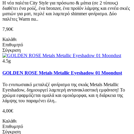
Η νέα παλέτα City Style για πρόσωπο & μάτια (σε 2 τύπους)
διαθέτει ένα ρούζ, ένα bronzer, ένα προϊόν λάμψης και εννέα σκιές
ματιών για ματ, περλέ και λαμπερό shimmer φινίρισμα. Δύο
παλέτες Warm nu..
7,90€
Καλάθι
Επιθυμητό
Σύγκριση
4.5g
GOLDEN ROSE Metals Metallic Eyeshadow 01 Moondust
Το ενυπωσιακό μεταλιζέ φινίρισμα της σκιάς Metals Metallic
Eyeshadow, δημιουργεί λαμπερή αντανακλαστική εμφάνιση! Το
χρώμα εφαρμόζεται ομαλά και ομοιόμορφα, και η διάρκεια της
λάμψης του παραμένει όλη..
4,00€
Καλάθι
Επιθυμητό
Σύγκριση