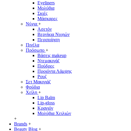
Eyeliners
Μολύβια
Σκιές
Μάσκαρες
Νύχια
+
Ασετόν
Βερνίκια Νυχιών
Περιποίηση
Πινέλα
Πρόσωπο
+
Βάσεις makeup
Ντεμακιγάζ
Πούδρες
Προιόντα Λάμψης
Ρουζ
Σετ Μακιγιάζ
Φρύδια
Χείλη
+
Lip Balm
Lip-gloss
Κραγιόν
Μολύβια Χειλιών
+
Brands
+
Beauty Blog
+