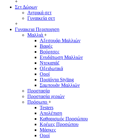
+
Σετ Δώρων
Αντρικά σετ
Γυναικεία σετ
+
Γυναικεια Περιποιηση
Μαλλιά
+
Αξεσουάρ Μαλλιών
Βαφές
Βούρτσες
Ενυδάτωση Μαλλιών
Ντεκαπάζ
Οξειδωτικά
Οροί
Προϊόντα Styling
Σαμπουάν Μαλλιών
Προστασία
Προστασία χεριών
Πρόσωπο
+
Testers
Απολέπιση
Καθαρισμός Προσώπου
Κρέμες Προσώπου
Μάσκες
Οροί