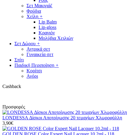
Ρουζ
Σετ Μακιγιάζ
Φρύδια
Χείλη
+
Lip Balm
Lip-gloss
Κραγιόν
Μολύβια Χειλιών
Σετ Δώρου
+
Αντρικά σετ
Γυναικεία σετ
Σπίτι
Παιδική Περιποίηση
+
Κορίτσι
Αγόρι
Cashback
Προσφορές
LONDESSA Δίσκοι Αποτρίχωσης 20 τεμαχίων Χλωροφύλλη
3,90€
GOLDEN ROSE Color Expert Nail Lacquer 10.2ml - 118