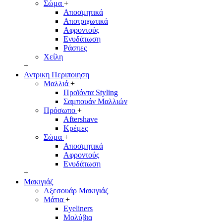
Σώμα
+
Αποσμητικά
Αποτριχωτικά
Αφροντούς
Ενυδάτωση
Ράσπες
Χείλη
+
Αντρικη Περιποιηση
Μαλλιά
+
Προϊόντα Styling
Σαμπουάν Μαλλιών
Πρόσωπο
+
Aftershave
Κρέμες
Σώμα
+
Αποσμητικά
Αφροντούς
Ενυδάτωση
+
Μακιγιάζ
Αξεσουάρ Μακιγιάζ
Μάτια
+
Eyeliners
Μολύβια