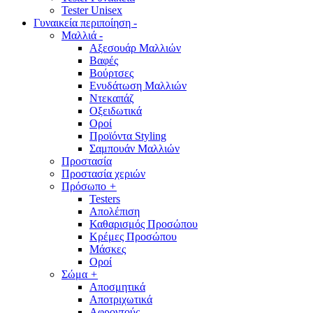
Tester Unisex
Γυναικεία περιποίηση
-
Μαλλιά
-
Αξεσουάρ Μαλλιών
Βαφές
Βούρτσες
Ενυδάτωση Μαλλιών
Ντεκαπάζ
Οξειδωτικά
Οροί
Προϊόντα Styling
Σαμπουάν Μαλλιών
Προστασία
Προστασία χεριών
Πρόσωπο
+
Testers
Απολέπιση
Καθαρισμός Προσώπου
Κρέμες Προσώπου
Μάσκες
Οροί
Σώμα
+
Αποσμητικά
Αποτριχωτικά
Αφροντούς