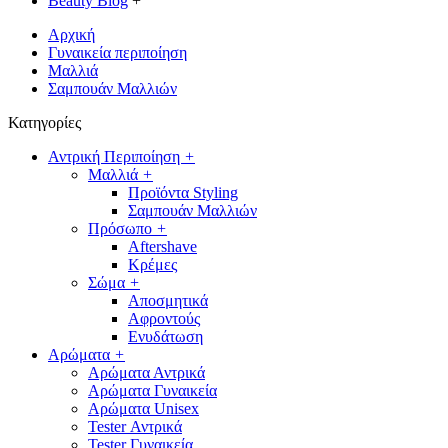
Beauty Blog
+
Αρχική
Γυναικεία περιποίηση
Μαλλιά
Σαμπουάν Μαλλιών
Κατηγορίες
Αντρική Περιποίηση
+
Μαλλιά
+
Προϊόντα Styling
Σαμπουάν Μαλλιών
Πρόσωπο
+
Aftershave
Κρέμες
Σώμα
+
Αποσμητικά
Αφροντούς
Ενυδάτωση
Αρώματα
+
Αρώματα Αντρικά
Αρώματα Γυναικεία
Αρώματα Unisex
Tester Αντρικά
Tester Γυναικεία