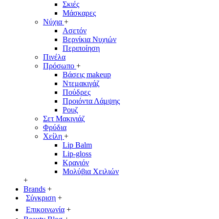
Σκιές
Μάσκαρες
Νύχια
+
Ασετόν
Βερνίκια Νυχιών
Περιποίηση
Πινέλα
Πρόσωπο
+
Βάσεις makeup
Ντεμακιγάζ
Πούδρες
Προιόντα Λάμψης
Ρουζ
Σετ Μακιγιάζ
Φρύδια
Χείλη
+
Lip Balm
Lip-gloss
Κραγιόν
Μολύβια Χειλιών
+
Brands
+
Σύγκριση
+
Επικοινωνία
+