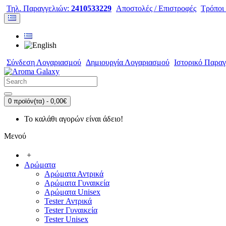
Τηλ. Παραγγελιών:
2410533229
Αποστολές / Επιστροφές
Τρόποι
Σύνδεση Λογαριασμού
Δημιουργία Λογαριασμού
Ιστορικό Παραγ
0 προϊόν(τα) - 0,00€
Το καλάθι αγορών είναι άδειο!
Μενού
+
Αρώματα
Αρώματα Αντρικά
Αρώματα Γυναικεία
Αρώματα Unisex
Tester Αντρικά
Tester Γυναικεία
Tester Unisex