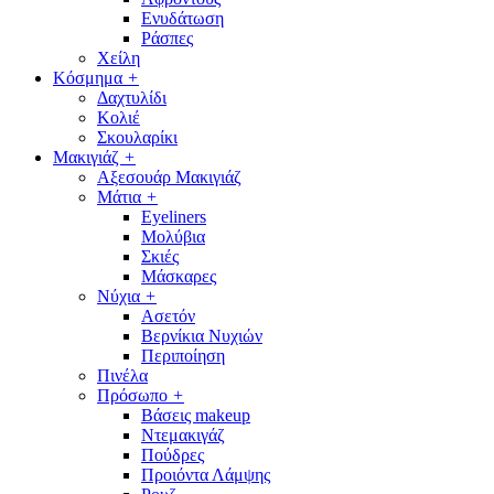
Ενυδάτωση
Ράσπες
Χείλη
Κόσμημα
+
Δαχτυλίδι
Κολιέ
Σκουλαρίκι
Μακιγιάζ
+
Αξεσουάρ Μακιγιάζ
Μάτια
+
Eyeliners
Μολύβια
Σκιές
Μάσκαρες
Νύχια
+
Ασετόν
Βερνίκια Νυχιών
Περιποίηση
Πινέλα
Πρόσωπο
+
Βάσεις makeup
Ντεμακιγάζ
Πούδρες
Προιόντα Λάμψης