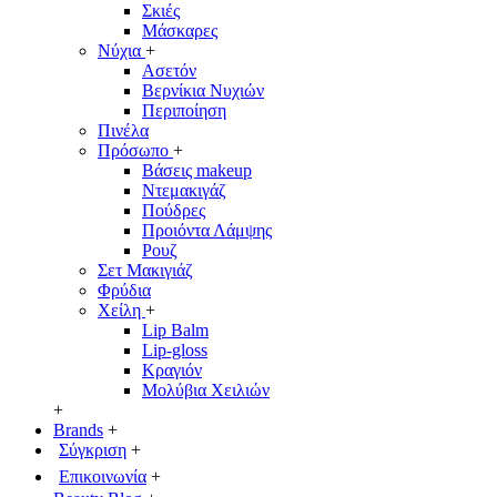
Σκιές
Μάσκαρες
Νύχια
+
Ασετόν
Βερνίκια Νυχιών
Περιποίηση
Πινέλα
Πρόσωπο
+
Βάσεις makeup
Ντεμακιγάζ
Πούδρες
Προιόντα Λάμψης
Ρουζ
Σετ Μακιγιάζ
Φρύδια
Χείλη
+
Lip Balm
Lip-gloss
Κραγιόν
Μολύβια Χειλιών
+
Brands
+
Σύγκριση
+
Επικοινωνία
+