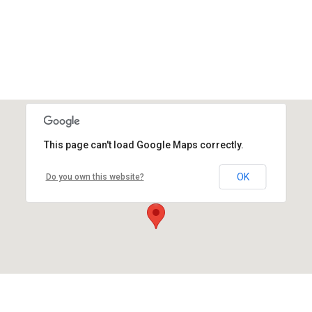
This page can't load Google Maps correctly.
OK
Do you own this website?
Aromagalaxy.net
Βενιζέλου 153, Λάρισα, Ελλάδα