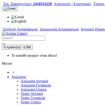
Τηλ. Παραγγελιών:
2410533229
Αποστολές / Επιστροφές
Τρόποι
Σύνδεση Λογαριασμού
Δημιουργία Λογαριασμού
Ιστορικό Παραγ
0 προϊόν(τα) - 0,00€
Το καλάθι αγορών είναι άδειο!
Μενού
+
Αρώματα
Αρώματα Αντρικά
Αρώματα Γυναικεία
Αρώματα Unisex
Tester Αντρικά
Tester Γυναικεία
Tester Unisex