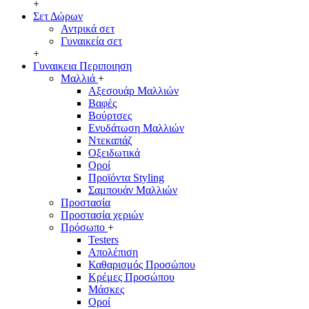
+
Σετ Δώρων
Αντρικά σετ
Γυναικεία σετ
+
Γυναικεια Περιποιηση
Μαλλιά
+
Αξεσουάρ Μαλλιών
Βαφές
Βούρτσες
Ενυδάτωση Μαλλιών
Ντεκαπάζ
Οξειδωτικά
Οροί
Προϊόντα Styling
Σαμπουάν Μαλλιών
Προστασία
Προστασία χεριών
Πρόσωπο
+
Testers
Απολέπιση
Καθαρισμός Προσώπου
Κρέμες Προσώπου
Μάσκες
Οροί