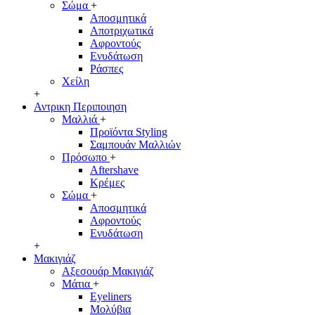
Σώμα
+
Αποσμητικά
Αποτριχωτικά
Αφροντούς
Ενυδάτωση
Ράσπες
Χείλη
+
Αντρικη Περιποιηση
Μαλλιά
+
Προϊόντα Styling
Σαμπουάν Μαλλιών
Πρόσωπο
+
Aftershave
Κρέμες
Σώμα
+
Αποσμητικά
Αφροντούς
Ενυδάτωση
+
Μακιγιάζ
Αξεσουάρ Μακιγιάζ
Μάτια
+
Eyeliners
Μολύβια