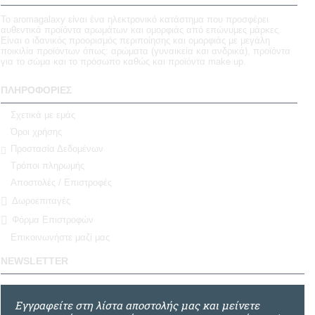
Το aromagalaxy είναι ένα ηλεκτρονικό κατάστημα που προσφέρει
αυθεντικά προϊόντα αρωμάτων και ομορφιάς από επώνυμες μάρκες.
Είναι ο ιδανικός προορισμός περιποίησης και ομορφιάς με μεγάλη
ποικιλία προϊόντων όπως: αρώματα (γυναικεία και ανδρικά), προϊόντα
για το σώμα και το πρόσωπο καθώς και προϊόντα make up.
ΠΛΗΡΟΦΟΡΊΕΣ
Σχετικά με εμάς
Όροι χρήσης
Προστασία Δεδομένων
Τρόποι πληρωμής
Αποστολές / Επιστροφές
Δωροεπιταγές
Φόρμα Επιστροφών
Επικοινωνήστε μαζί μας
NEWSLETTER
Εγγραφείτε στη λίστα αποστολής μας και μείνετε