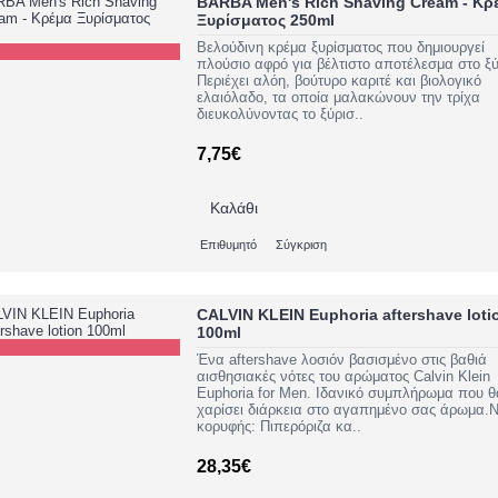
BARBA Men's Rich Shaving Cream - Κρ
Ξυρίσματος 250ml
Βελούδινη κρέμα ξυρίσματος που δημιουργεί
πλούσιο αφρό για βέλτιστο αποτέλεσμα στο ξ
Περιέχει αλόη, βούτυρο καριτέ και βιολογικό
ελαιόλαδο, τα οποία μαλακώνουν την τρίχα
διευκολύνοντας το ξύρισ..
7,75€
Καλάθι
Επιθυμητό
Σύγκριση
CALVIN KLEIN Euphoria aftershave loti
100ml
Ένα aftershave λοσιόν βασισμένο στις βαθιά
αισθησιακές νότες του αρώματος Calvin Klein
Euphoria for Men. Ιδανικό συμπλήρωμα που θ
χαρίσει διάρκεια στο αγαπημένο σας άρωμα.Ν
κορυφής: Πιπερόριζα κα..
28,35€