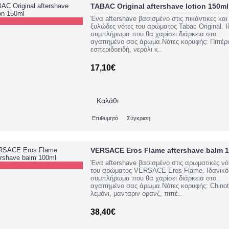
TABAC Original aftershave lotion 150ml
Ένα aftershave βασισμένο στις πικάντικες και
ξυλώδες νότες του αρώματος Tabac Original. Ι
συμπλήρωμα που θα χαρίσει διάρκεια στο
αγαπημένο σας άρωμα.Νότες κορυφής: Πιπέρι
εσπεριδοειδή, νερόλι κ..
17,10€
Καλάθι
Επιθυμητό
Σύγκριση
VERSACE Eros Flame aftershave balm 
Ένα aftershave βασισμένο στις αρωματικές νό
του αρώματος VERSACE Eros Flame. Ιδανικό
συμπλήρωμα που θα χαρίσει διάρκεια στο
αγαπημένο σας άρωμα.Νότες κορυφής: Chinot
λεμόνι, μανταριν ορανζ, πιπέ..
38,40€