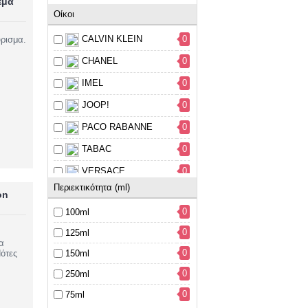
έμα
Οίκοι
CALVIN KLEIN
0
ύρισμα.
CHANEL
0
IMEL
0
JOOP!
0
PACO RABANNE
0
TABAC
0
VERSACE
0
Περιεκτικότητα (ml)
on
0
100ml
0
125ml
α
0
150ml
ότες
0
250ml
0
75ml