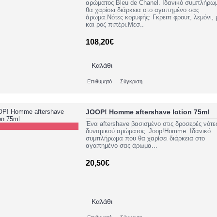
αρώματος Bleu de Chanel. Ιδανικό συμπλήρω
θα χαρίσει διάρκεια στο αγαπημένο σας
άρωμα.Νότες κορυφής: Γκρειπ φρουτ, λεμόνι, 
και ροζ πιπέρι.Μεσ..
108,20€
Καλάθι
Επιθυμητό
Σύγκριση
JOOP! Homme aftershave lotion 75ml
Ένα aftershave βασισμένο στις δροσερές νότε
δυναμικού αρώματος Joop!Homme. Ιδανικό
συμπλήρωμα που θα χαρίσει διάρκεια στο
αγαπημένο σας άρωμα...
20,50€
Καλάθι