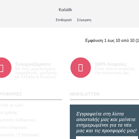
Καλάθι
Επιθυμητό
Σύγκριση
Εμφάνιση 1 έως 10 από 10 (1
Συνεργαζόμαστε
100% Ασφαλές
Με τους μεγαλύτερους
Είστε πάντα ασφαλείς
προμηθευτές χονδρικής
στο κατάστημα μας.
σε Ελλάδα & Ευρώπη
ΡΟΦΟΡΊΕΣ
NEWSLETTER
ετικά με εμάς
οι χρήσης
Εγγραφείτε στη λίστα
αποστολής μας και μείνετε
οστασία Δεδομένων
ενημερωμένοι για τα νέα
όποι πληρωμής
μας και τις προσφορές μας!
οστολές / Επιστροφές