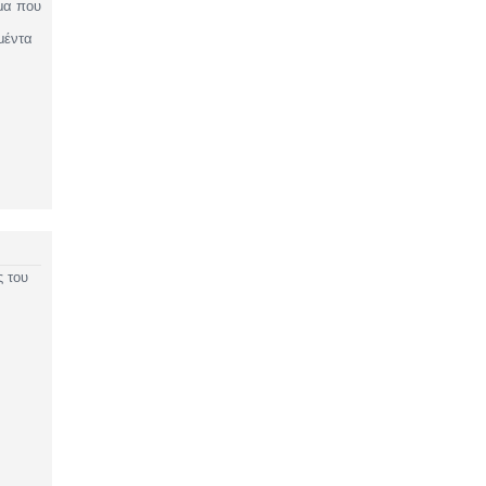
μα που
μέντα
ς του