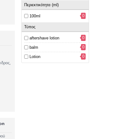
Περιεκτικότητα (ml)
0
100ml
Τύπος
0
aftershave lotion
0
balm
0
Lotion
νδρος,
ion
ψού