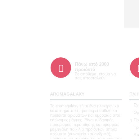
Πάνω από 2000
προϊόντα
Σε απόθεμα, έτοιμα να
σας αποσταλούν
AROMAGALAXY
ΠΛΗ
Σχ
Το aromagalaxy είναι ένα ηλεκτρονικό
κατάστημα που προσφέρει αυθεντικά
Όρ
προϊόντα αρωμάτων και ομορφιάς από
επώνυμες μάρκες. Είναι ο ιδανικός
Πρ
προορισμός περιποίησης και ομορφιάς
Τρ
με μεγάλη ποικιλία προϊόντων όπως:
αρώματα (γυναικεία και ανδρικά),
Απ
προϊόντα για το σώμα και το πρόσωπο