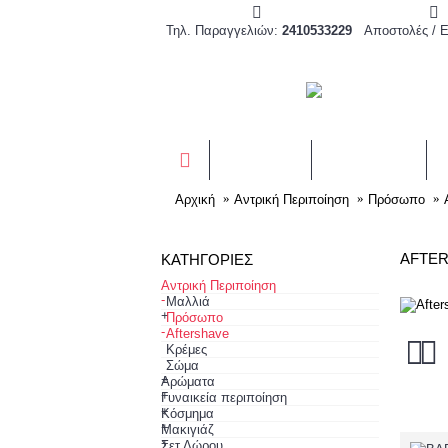
Τηλ. Παραγγελιών:
2410533229
Αποστολές / 
ΑΡΏΜΑΤΑ
ΣΕΤ ΔΏΡΩΝ
Αρχική
Αντρική Περιποίηση
Πρόσωπο
AFTE
ΚΑΤΗΓΟΡΊΕΣ
Αντρική Περιποίηση
-
Μαλλιά
+
Πρόσωπο
-
Aftershave
Κρέμες
Σώμα
+
Αρώματα
+
Γυναικεία περιποίηση
+
Κόσμημα
+
Μακιγιάζ
+
Σετ Δώρου