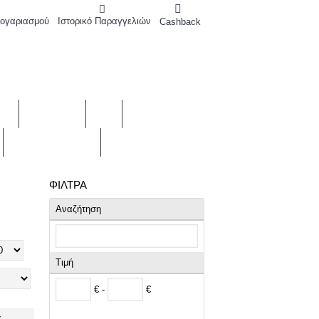
Λογαριασμού
Ιστορικό Παραγγελιών
Cashback
0 προϊόν(τα) - 0,00€
ΆΖ
BRANDS
ΣΎΓΚΡΙΣΗ
BEAUTY BLOG
ΕΠΙΚΟΙΝΩΝΊΑ
ΦΊΛΤΡΑ
Αναζήτηση
Τιμή
€ -
€