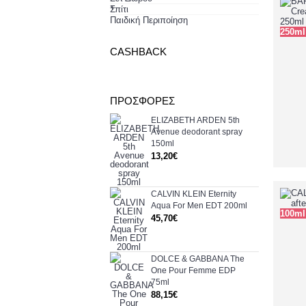
+
Σπίτι
Παιδική Περιποίηση
+
250ml
CASHBACK
ΠΡΟΣΦΟΡΈΣ
ELIZABETH ARDEN 5th
Avenue deodorant spray
150ml
13,20€
CALVIN KLEIN Eternity
Aqua For Men EDT 200ml
100ml
45,70€
DOLCE & GABBANA The
One Pour Femme EDP
75ml
88,15€