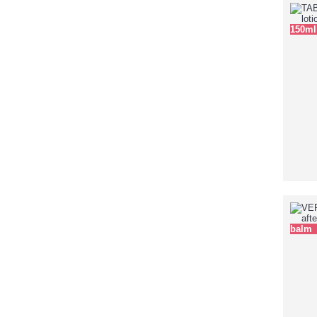
150ml
balm