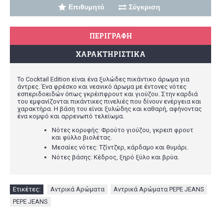
Επιθυμητό
Σύγκριση
ΠΕΡΙΓΡΑΦΉ
ΧΑΡΑΚΤΗΡΙΣΤΙΚΆ
Το Cocktail Edition είναι ένα
ξυλώδες πικάντικο
άρωμα για
άντρες. Ένα φρέσκο και νεανικό άρωμα με έντονες νότες
εσπεριδοειδών όπως γκρέιπφρουτ και γιούζου. Στην καρδιά
του εμφανίζονται πικάντικες πινελιές που δίνουν ενέργεια και
χαρακτήρα. Η βάση του είναι ξυλώδης και καθαρή, αφήνοντας
ένα κομψό και αρρενωπό τελείωμα.
Νότες κορυφής: Φρούτο γιούζου, γκρειπ φρουτ
και φύλλο βιολέτας.
Μεσαίες νότες: Τζίντζερ, κάρδαμο και θυμάρι.
Νότες βάσης: Κέδρος, ξηρό ξύλο και βρύα.
Ετικέτες:
Αντρικά Aρώματα
,
Αντρικά Aρώματα PEPE JEANS
,
PEPE JEANS