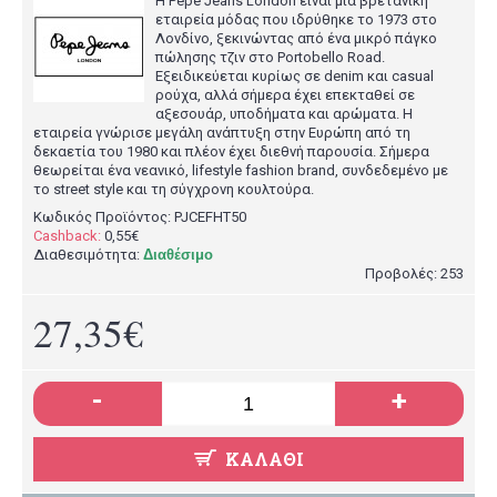
Η Pepe Jeans London είναι μια βρετανική
εταιρεία μόδας που ιδρύθηκε το 1973 στο
Λονδίνο, ξεκινώντας από ένα μικρό πάγκο
πώλησης τζιν στο Portobello Road.
Εξειδικεύεται κυρίως σε denim και casual
ρούχα, αλλά σήμερα έχει επεκταθεί σε
αξεσουάρ, υποδήματα και αρώματα. Η
εταιρεία γνώρισε μεγάλη ανάπτυξη στην Ευρώπη από τη
δεκαετία του 1980 και πλέον έχει διεθνή παρουσία. Σήμερα
θεωρείται ένα νεανικό, lifestyle fashion brand, συνδεδεμένο με
το street style και τη σύγχρονη κουλτούρα.
Κωδικός Προϊόντος:
PJCEFHT50
Cashback:
0,55€
Διαθεσιμότητα:
Διαθέσιμο
Προβολές: 253
27,35€
-
+
ΚΑΛΆΘΙ