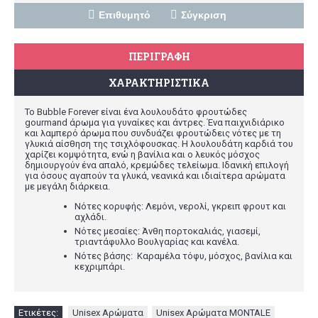
Επιθυμητό
Σύγκριση
ΠΕΡΙΓΡΑΦΉ
ΧΑΡΑΚΤΗΡΙΣΤΙΚΆ
Το Bubble Forever είναι ένα
λουλουδάτο φρουτώδες
gourmand
άρωμα για γυναίκες και άντρες. Ένα παιχνιδιάρικο
και λαμπερό άρωμα που συνδυάζει φρουτώδεις νότες με τη
γλυκιά αίσθηση της τσιχλόφουσκας. Η λουλουδάτη καρδιά του
χαρίζει κομψότητα, ενώ η βανίλια και ο λευκός μόσχος
δημιουργούν ένα απαλό, κρεμώδες τελείωμα. Ιδανική επιλογή
για όσους αγαπούν τα γλυκά, νεανικά και ιδιαίτερα αρώματα
με μεγάλη διάρκεια.
Νότες κορυφής: Λεμόνι, νερολί, γκρειπ φρουτ και
αχλάδι.
Νότες μεσαίες: Άνθη πορτοκαλιάς, γιασεμί,
τριαντάφυλλο Βουλγαρίας και κανέλα.
Νότες βάσης: Καραμέλα τόφυ, μόσχος, βανίλια και
κεχριμπάρι.
Ετικέτες:
Unisex Aρώματα
,
Unisex Aρώματα MONTALE
,