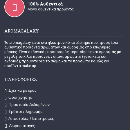
100% Α
υθεντικά
Μόνο αυθεντικά προϊόντα!
AROMAGALAXY
Το aromagalaxy είναι ένα ηλεκτρονικό κατάστημα που προσφέρει
αυθεντικά προϊόντα αρωμάτων και ομορφιάς από επώνυμες
μάρκες. Είναι ο ιδανικός προορισμός περιποίησης και ομορφιάς με
μεγάλη ποικιλία προϊόντων όπως: αρώματα (γυναικεία και
ανδρικά), προϊόντα για το σώμα και το πρόσωπο καθώς και
προϊόντα make up.
ΠΛΗΡΟΦΟΡΊΕΣ
Σχετικά με εμάς
Όροι χρήσης
Προστασία Δεδομένων
Τρόποι πληρωμής
Αποστολές / Επιστροφές
Δωροεπιταγές