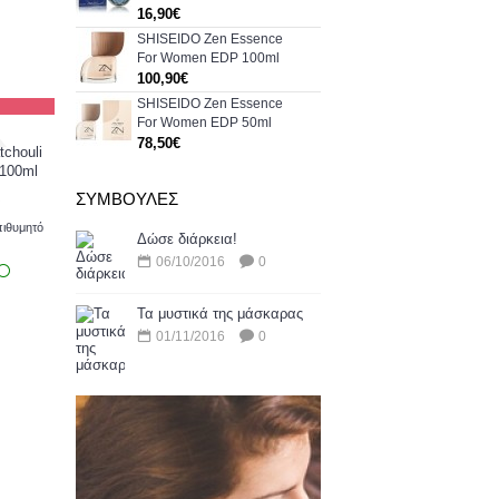
16,90€
SHISEIDO Zen Essence
For Women EDP 100ml
100,90€
SHISEIDO Zen Essence
For Women EDP 50ml
78,50€
chouli
100ml
€
ΣΥΜΒΟΥΛΈΣ
ιθυμητό
Δώσε διάρκεια!
06/10/2016
0
Τα μυστικά της μάσκαρας
01/11/2016
0