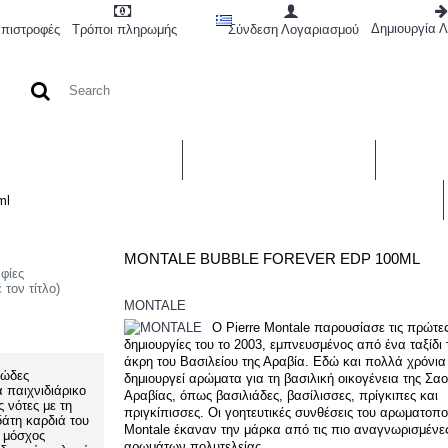
Δημιουργία 
Επιστροφές
Τρόποι πληρωμής
Σύνδεση Λογαριασμού
ΓΥΝΑΙΚΕΙΑ ΠΕΡΙΠΟΙΗΣΗ
ΑΝΤΡΙΚΗ ΠΕΡΙΠΟΙΗΣΗ
ΜΑΚΙΓΙ
ml
MONTALE BUBBLE FOREVER EDP 100ML
αφίες
 τον τίτλο)
MONTALE
Ο Pierre Montale παρουσίασε τις πρώτε
δημιουργίες του το 2003, εμπνευσμένος από ένα ταξίδι 
άκρη του Βασιλείου της Αραβία. Εδώ και πολλά χρόνια
τώδες
δημιουργεί αρώματα για τη βασιλική οικογένεια της Σα
 παιχνιδιάρικο
Αραβίας, όπως βασιλιάδες, βασίλισσες, πρίγκιπες και
 νότες με τη
πριγκίπισσες. Οι γοητευτικές συνθέσεις του αρωματοπο
δάτη καρδιά του
Montale έκαναν την μάρκα από τις πιο αναγνωρισμένε
ς μόσχος
αρωμάτων πολυτελείας.