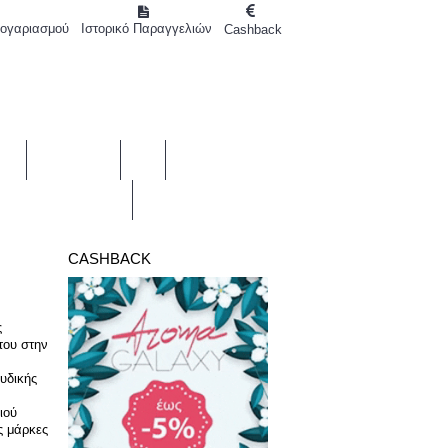
Λογαριασμού
Ιστορικό Παραγγελιών
Cashback
0 προϊόν(τα) - 0,00€
ΆΖ
BRANDS
ΣΎΓΚΡΙΣΗ
BEAUTY BLOG
ΕΠΙΚΟΙΝΩΝΊΑ
CASHBACK
ς
του στην
ουδικής
ιού
ς μάρκες