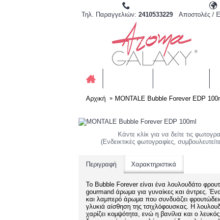
Τηλ. Παραγγελιών:
2410533229
Αποστολές / 
ΑΡΏΜΑΤΑ
ΣΕΤ ΔΏΡΩΝ
Αρχική
MONTALE Bubble Forever EDP 100
Κάντε κλίκ για να δείτε τις φωτογρ
(Ενδεικτικές φωτογραφίες, συμβουλευτείτε
Περιγραφή
Χαρακτηριστικά
Το Bubble Forever είναι ένα
λουλουδάτο φρου
gourmand
άρωμα για γυναίκες και άντρες. Ένα
και λαμπερό άρωμα που συνδυάζει φρουτώδεις
γλυκιά αίσθηση της τσιχλόφουσκας. Η λουλου
χαρίζει κομψότητα, ενώ η βανίλια και ο λευκό