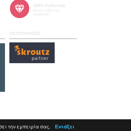
100% Α
υθεντικά
Μόνο αυθεντικά
προϊόντα!
ΠΙΣΤΟΠΟΙΉΣΕΙΣ
σει την εμπειρία σας.
Εντάξει