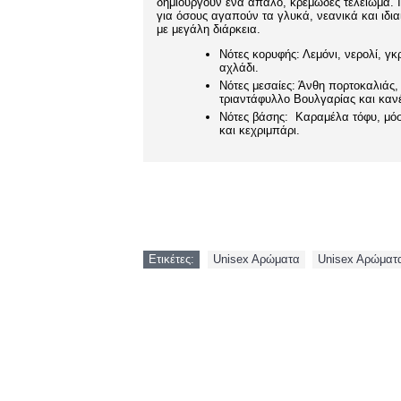
δημιουργούν ένα απαλό, κρεμώδες τελείωμα. 
για όσους αγαπούν τα γλυκά, νεανικά και ιδι
με μεγάλη διάρκεια.
Νότες κορυφής: Λεμόνι, νερολί, γκ
αχλάδι.
Νότες μεσαίες: Άνθη πορτοκαλιάς, 
τριαντάφυλλο Βουλγαρίας και καν
Νότες βάσης: Καραμέλα τόφυ, μόσ
και κεχριμπάρι.
Ετικέτες:
Unisex Aρώματα
,
Unisex Aρώμα