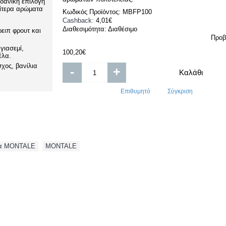
Ιδανική επιλογή
αίτερα αρώματα
Κωδικός Προϊόντος:
MBFP100
Cashback:
4,01€
Διαθεσιμότητα:
Διαθέσιμο
ρειπ φρουτ και
Προβ
γιασεμί,
100,20€
έλα.
χος, βανίλια
-
+
Καλάθι
Επιθυμητό
Σύγκριση
τα MONTALE
,
MONTALE
ΣΧΕΤΙΚΆ ΠΡΟΪΌΝΤΑ