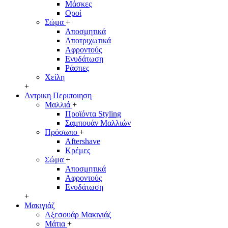
Μάσκες
Οροί
Σώμα
+
Αποσμητικά
Αποτριχωτικά
Αφροντούς
Ενυδάτωση
Ράσπες
Χείλη
+
Αντρικη Περιποιηση
Μαλλιά
+
Προϊόντα Styling
Σαμπουάν Μαλλιών
Πρόσωπο
+
Aftershave
Κρέμες
Σώμα
+
Αποσμητικά
Αφροντούς
Ενυδάτωση
+
Μακιγιάζ
Αξεσουάρ Μακιγιάζ
Μάτια
+