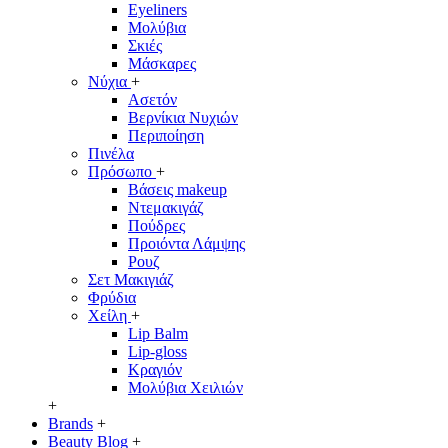
Eyeliners
Μολύβια
Σκιές
Μάσκαρες
Νύχια
+
Ασετόν
Βερνίκια Νυχιών
Περιποίηση
Πινέλα
Πρόσωπο
+
Βάσεις makeup
Ντεμακιγάζ
Πούδρες
Προιόντα Λάμψης
Ρουζ
Σετ Μακιγιάζ
Φρύδια
Χείλη
+
Lip Balm
Lip-gloss
Κραγιόν
Μολύβια Χειλιών
+
Brands
+
Beauty Blog
+