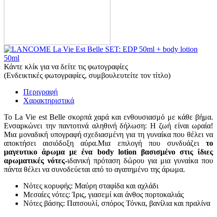
Κάντε κλίκ για να δείτε τις φωτογραφίες
(Ενδεικτικές φωτογραφίες, συμβουλευτείτε τον τίτλο)
Περιγραφή
Χαρακτηριστικά
Το
La
Vie
est
Belle
σκορπά χαρά και ενθουσιασμό με κάθε βήμα.
Ενσαρκώνει την παντοτινά αληθινή δήλωση: Η ζωή είναι ωραία!
Μια μοναδική υπογραφή σχεδιασμένη για τη γυναίκα που θέλει να
αποκτήσει αισιόδοξη αύρα.Μια επιλογή που συνδυάζει
το
μαγευτικο άρωμα με ένα body lotion βασισμένο στις ίδιες
αρωματικές νότες-
ιδανική πρόταση δώρου για μια γυναίκα που
πάντα θέλει να συνοδεύεται από το αγαπημένο της άρωμα.
Νότες κορυφής: Μαύρη σταφίδα και αχλάδι
Μεσαίες νότες: Ίρις, γιασεμί και άνθος πορτοκαλιάς
Νότες βάσης: Πατσουλί, σπόρος Τόνκα, βανίλια και πραλίνα