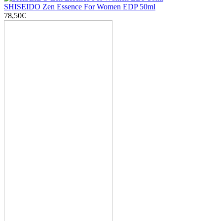
SHISEIDO Zen Essence For Women EDP 50ml
78,50€