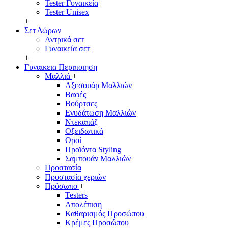
Tester Γυναικεία
Tester Unisex
+
Σετ Δώρων
Αντρικά σετ
Γυναικεία σετ
+
Γυναικεια Περιποιηση
Μαλλιά
+
Αξεσουάρ Μαλλιών
Βαφές
Βούρτσες
Ενυδάτωση Μαλλιών
Ντεκαπάζ
Οξειδωτικά
Οροί
Προϊόντα Styling
Σαμπουάν Μαλλιών
Προστασία
Προστασία χεριών
Πρόσωπο
+
Testers
Απολέπιση
Καθαρισμός Προσώπου
Κρέμες Προσώπου