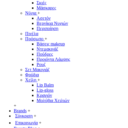
Σκιές
Μάσκαρες
Νύχια
+
Ασετόν
Βερνίκια Νυχιών
Περιποίηση
Πινέλα
Πρόσωπο
+
Βάσεις makeup
Ντεμακιγάζ
Πούδρες
Προιόντα Λάμψης
Ρουζ
Σετ Μακιγιάζ
Φρύδια
Χείλη
+
Lip Balm
Lip-gloss
Κραγιόν
Μολύβια Χειλιών
+
Brands
+
Σύγκριση
+
Επικοινωνία
+