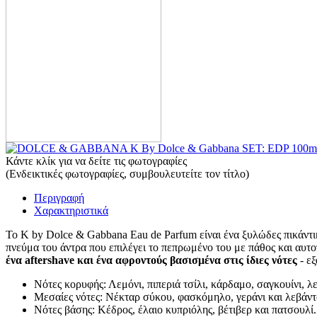
Κάντε κλίκ για να δείτε τις φωτογραφίες
(Ενδεικτικές φωτογραφίες, συμβουλευτείτε τον τίτλο)
Περιγραφή
Χαρακτηριστικά
Το K by Dolce & Gabbana Eau de Parfum είναι ένα ξυλώδες πικάντι
πνεύμα του άντρα που επιλέγει το πεπρωμένο του με πάθος και αυτ
ένα aftershave και ένα αφροντούς βασισμένα στις ίδιες νότες
- εξ
Νότες κορυφής: Λεμόνι, πιπεριά τσίλι, κάρδαμο, σαγκουίνι, λε
Μεσαίες νότες: Νέκταρ σύκου, φασκόμηλο, γεράνι και λεβάντ
Νότες βάσης: Κέδρος, έλαιο κυπριόλης, βέτιβερ και πατσουλί.