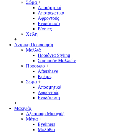
Σώμα
+
Αποσμητικά
Αποτριχωτικά
Αφροντούς
Ενυδάτωση
Ράσπες
Χείλη
+
Αντρικη Περιποιηση
Μαλλιά
+
Προϊόντα Styling
Σαμπουάν Μαλλιών
Πρόσωπο
+
Aftershave
Κρέμες
Σώμα
+
Αποσμητικά
Αφροντούς
Ενυδάτωση
+
Μακιγιάζ
Αξεσουάρ Μακιγιάζ
Μάτια
+
Eyeliners
Μολύβια