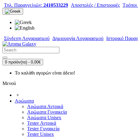
Τηλ. Παραγγελιών:
2410533229
Αποστολές / Επιστροφές
Τρόποι
Σύνδεση Λογαριασμού
Δημιουργία Λογαριασμού
Ιστορικό Παραγ
0 προϊόν(τα) - 0,00€
Το καλάθι αγορών είναι άδειο!
Μενού
+
Αρώματα
Αρώματα Αντρικά
Αρώματα Γυναικεία
Αρώματα Unisex
Tester Αντρικά
Tester Γυναικεία
Tester Unisex