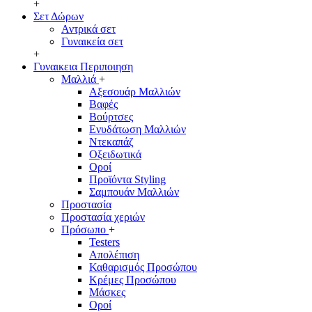
+
Σετ Δώρων
Αντρικά σετ
Γυναικεία σετ
+
Γυναικεια Περιποιηση
Μαλλιά
+
Αξεσουάρ Μαλλιών
Βαφές
Βούρτσες
Ενυδάτωση Μαλλιών
Ντεκαπάζ
Οξειδωτικά
Οροί
Προϊόντα Styling
Σαμπουάν Μαλλιών
Προστασία
Προστασία χεριών
Πρόσωπο
+
Testers
Απολέπιση
Καθαρισμός Προσώπου
Κρέμες Προσώπου
Μάσκες
Οροί